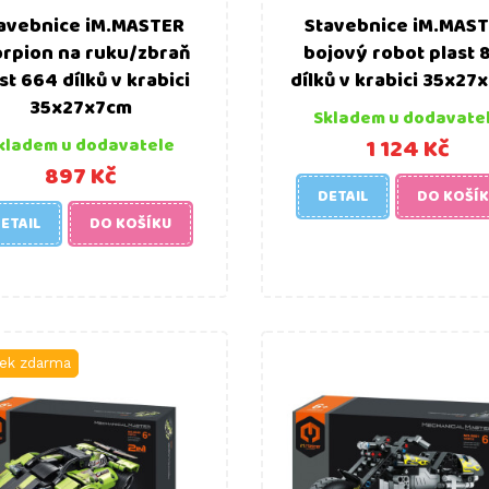
avebnice iM.MASTER
Stavebnice iM.MAS
orpion na ruku/zbraň
bojový robot plast 
st 664 dílků v krabici
dílků v krabici 35x27
35x27x7cm
Skladem u dodavate
1 124 Kč
kladem u dodavatele
897 Kč
DETAIL
DO KOŠÍ
ETAIL
DO KOŠÍKU
ek zdarma