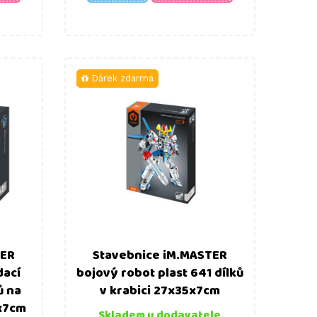
Dárek zdarma
TER
Stavebnice iM.MASTER
dací
bojový robot plast 641 dílků
ů na
v krabici 27x35x7cm
7x7cm
Skladem u dodavatele