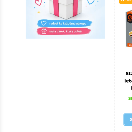
St
let
S
D