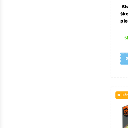
St
šk
pla
S
D
Dár