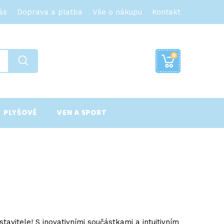
ás
Doprava a platba
Vše o nákupu
Kontakt
0
PLYŠOVÉ
VEN A SPORT
vitele! S inovativními součástkami a intuitivním