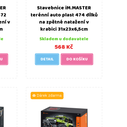
TER
Stavebnice iM.MASTER
472
terénní auto plast 474 dílků
ení v
na zpětné natažení v
cm
krabici 31x23x6,5cm
le
Skladem u dodavatele
568 Kč
KU
DETAIL
DO KOŠÍKU
Dárek zdarma