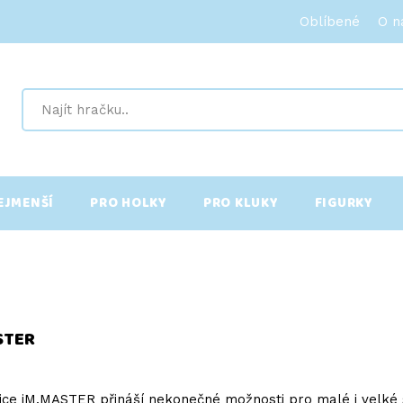
Oblíbené
O n
EJMENŠÍ
PRO HOLKY
PRO KLUKY
FIGURKY
STER
ce iM.MASTER přináší nekonečné možnosti pro malé i velké sta