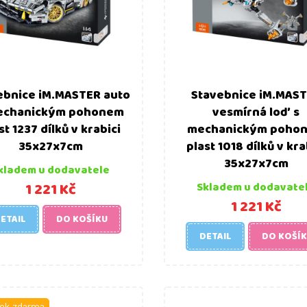
ebnice iM.MASTER auto
Stavebnice iM.MAS
echanickým pohonem
vesmírná loď s
st 1237 dílků v krabici
mechanickým poho
35x27x7cm
plast 1018 dílků v kra
35x27x7cm
kladem u dodavatele
1 221 Kč
Skladem u dodavate
1 221 Kč
ETAIL
DO KOŠÍKU
DETAIL
DO KOŠÍ
ek zdarma