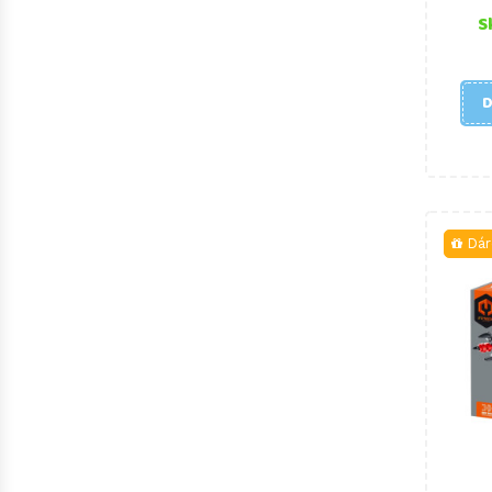
S
D
Dár