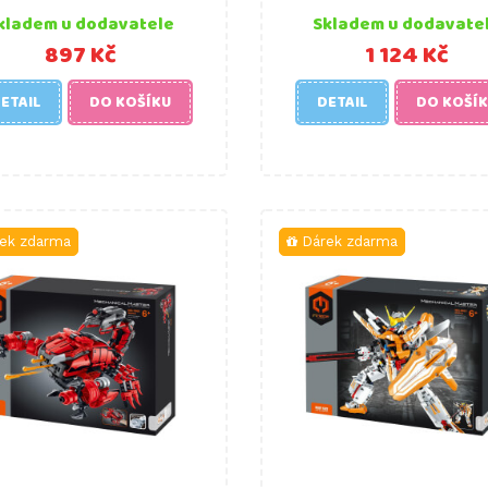
kladem u dodavatele
Skladem u dodavate
897 Kč
1 124 Kč
ETAIL
DO KOŠÍKU
DETAIL
DO KOŠÍ
ek zdarma
Dárek zdarma