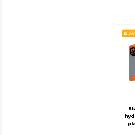
Dár
St
hyd
pl