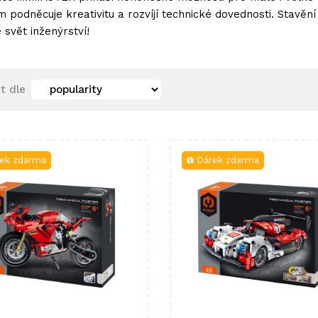
 podněcuje kreativitu a rozvíjí technické dovednosti. Stavění
 svět inženýrství!
t dle
ek zdarma
Dárek zdarma