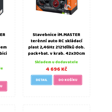
TER
Stavebnice iM.MASTER
terénní auto RC skládací
nem
plast 2,4GHz 2121dílků dob.
bici
pack+bat. v krab. 42x30cm
Skladem u dodavatele
4 696 Kč
le
DETAIL
DO KOŠÍKU
KU