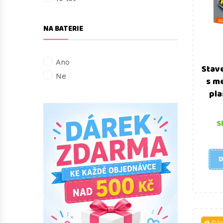
NA BATERIE
Ano
Stav
Ne
s m
pla
S
D
Dár