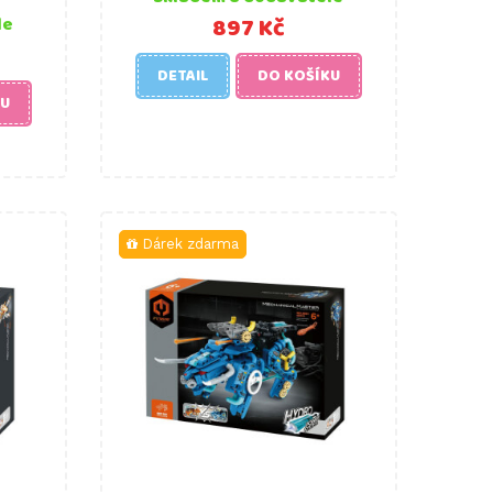
897 Kč
le
DETAIL
DO KOŠÍKU
KU
Dárek zdarma