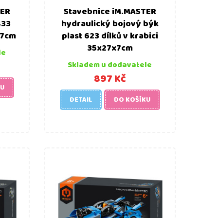
TER
Stavebnice iM.MASTER
833
hydraulický bojový býk
x7cm
plast 623 dílků v krabici
35x27x7cm
le
Skladem u dodavatele
897 Kč
KU
DETAIL
DO KOŠÍKU