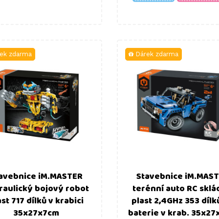
ek zdarma
Dárek zdarma
avebnice iM.MASTER
Stavebnice iM.MAS
raulický bojový robot
terénní auto RC sklá
ast 717 dílků v krabici
plast 2,4GHz 353 dílk
35x27x7cm
baterie v krab. 35x2