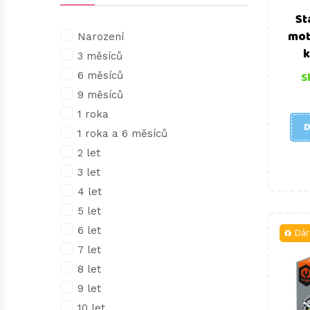
St
TRAKTORY
PRASÁTKO PEPPA
TESÁNÍ
TEIFOC
mot
Narození
k
3 měsíců
VLAKY
SPIDER-MAN
VÝROBA
S
6 měsíců
9 měsíců
STAR WARS
VÝTVARNÉ POTŘEBY
1 roka
D
1 roka a 6 měsíců
TLAPKOVÁ PATROLA
2 let
3 let
UNICONES
4 let
UNICORN ACADEMY
5 let
6 let
Dár
VOJÁČCI
7 let
8 let
WEDNESDAY
9 let
10 let