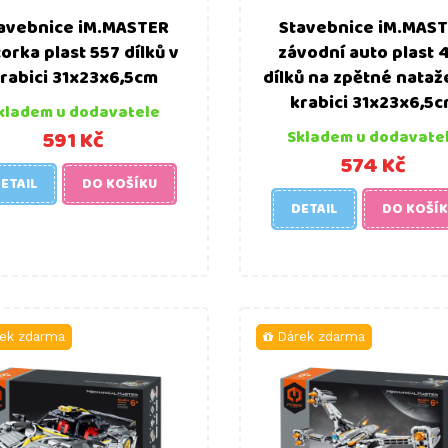
avebnice iM.MASTER
Stavebnice iM.MAS
orka plast 557 dílků v
závodní auto plast 
rabici 31x23x6,5cm
dílků na zpětné nataž
krabici 31x23x6,5
kladem u dodavatele
591 Kč
Skladem u dodavate
574 Kč
ETAIL
DO KOŠÍKU
DETAIL
DO KOŠÍ
ek zdarma
Dárek zdarma