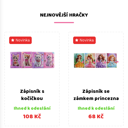
NEJNOVĚJŠÍ HRAČKY
Novinka
Novinka
Zápisník s
Zápisník se
kočičkou
zámkem princezna
Ihned k odeslání
Ihned k odeslání
108 Kč
68 Kč