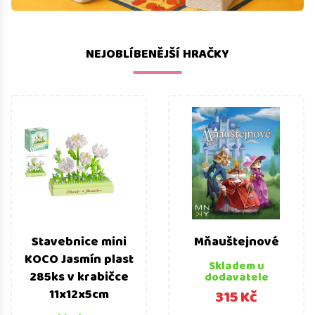
NEJOBLÍBENĚJŠÍ HRAČKY
Stavebnice mini
Mňauštejnové
KOCO Jasmín plast
Skladem u
285ks v krabičce
dodavatele
11x12x5cm
315 Kč