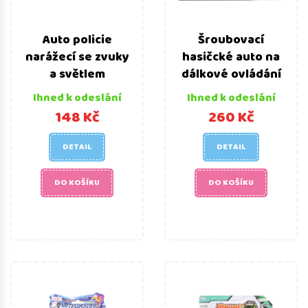
Auto policie
Šroubovací
narážecí se zvuky
hasičcké auto na
a světlem
dálkové ovládání
Ihned k odeslání
Ihned k odeslání
148 Kč
260 Kč
DETAIL
DETAIL
DO KOŠÍKU
DO KOŠÍKU