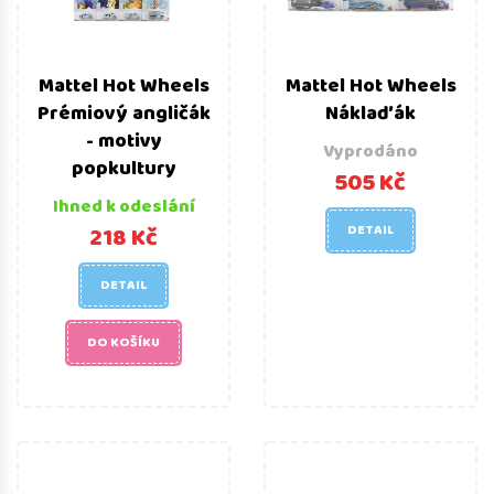
Mattel Hot Wheels
Mattel Hot Wheels
Prémiový angličák
Náklaďák
- motivy
Vyprodáno
popkultury
505 Kč
Ihned k odeslání
218 Kč
DETAIL
DETAIL
DO KOŠÍKU