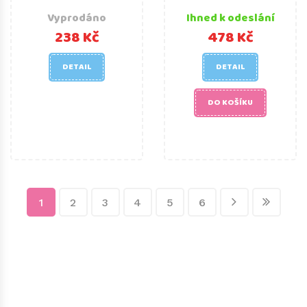
Vyprodáno
Ihned k odeslání
238 Kč
478 Kč
DETAIL
DETAIL
DO KOŠÍKU
1
2
3
4
5
6