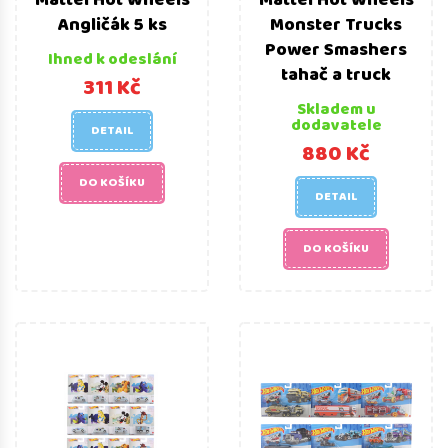
Mattel Hot Wheels
Mattel Hot Wheels
Angličák 5 ks
Monster Trucks
Power Smashers
Ihned k odeslání
tahač a truck
311 Kč
Skladem u
dodavatele
DETAIL
880 Kč
DO KOŠÍKU
DETAIL
DO KOŠÍKU