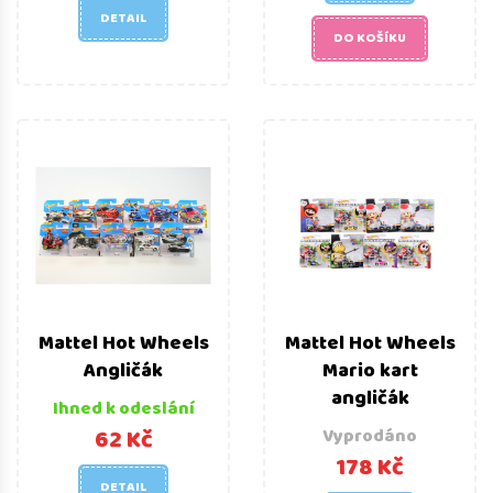
DETAIL
DO KOŠÍKU
Mattel Hot Wheels
Mattel Hot Wheels
Angličák
Mario kart
angličák
Ihned k odeslání
62 Kč
Vyprodáno
178 Kč
DETAIL