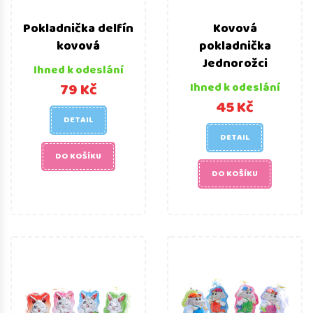
Pokladnička delfín
Kovová
kovová
pokladnička
Jednorožci
Ihned k odeslání
79 Kč
Ihned k odeslání
45 Kč
DETAIL
DETAIL
DO KOŠÍKU
DO KOŠÍKU