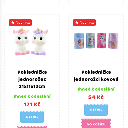
Novinka
Novinka
Pokladnička
Pokladnička
jednorožec
jednorožci kovová
21x11x12cm
Ihned k odeslání
54 Kč
Ihned k odeslání
171 Kč
DETAIL
DETAIL
DO KOŠÍKU