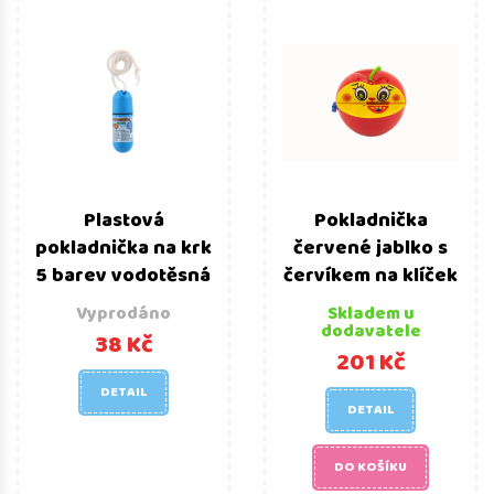
Plastová
Pokladnička
pokladnička na krk
červené jablko s
5 barev vodotěsná
červíkem na klíček
Vyprodáno
Skladem u
dodavatele
38 Kč
201 Kč
DETAIL
DETAIL
DO KOŠÍKU