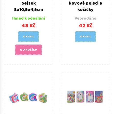
pejsek
kovová pejsci a
8x10,5x4,5cm
kočičky
Ihned k odeslání
Vyprodáno
48 Kč
42 Kč
DETAIL
DETAIL
DO KOŠÍKU