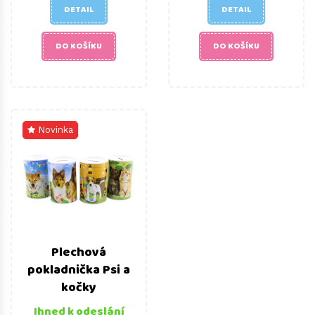
DETAIL
DETAIL
DO KOŠÍKU
DO KOŠÍKU
Novinka
Plechová
pokladnička Psi a
kočky
Ihned k odeslání