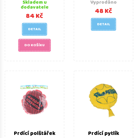
Skladem u
Vyprodáno
dodavatele
48 Kč
84 Kč
DETAIL
DETAIL
DO KOŠÍKU
Prdící polštářek
Prdící pytlík