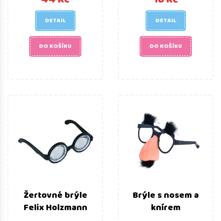
DETAIL
DETAIL
DO KOŠÍKU
DO KOŠÍKU
Žertovné brýle
Brýle s nosem a
Felix Holzmann
knírem