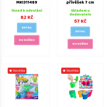
MKI311489
přívěšek 7 cm
Ihned k odeslání
Skladem u
dodavatele
82 Kč
57 Kč
DETAIL
DETAIL
DO KOŠÍKU
DO KOŠÍKU
Novinka
Novinka