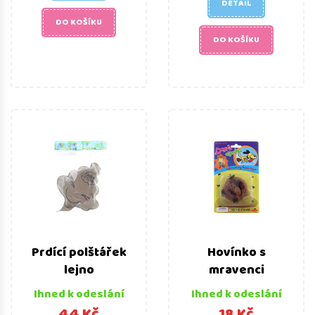
DETAIL
DO KOŠÍKU
DO KOŠÍKU
Prdící polštářek
Hovínko s
lejno
mravenci
Ihned k odeslání
Ihned k odeslání
44 Kč
18 Kč